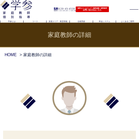
0120-45-4530
無料カウンセリング｜無料体験｜資料請求
お問い合わせはこちら
（電話受付）火〜金｜11時〜21時 土｜11時〜19時
学参とは
コース
派遣エリア・教室情報
合格実績
料金システム
よくあるご質問
家庭教師の詳細
HOME
> 家庭教師の詳細