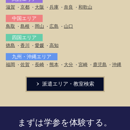
滋賀
京都
大阪
兵庫
奈良
和歌山
・
・
・
・
・
中国エリア
鳥取
島根
岡山
広島
山口
・
・
・
・
四国エリア
徳島
香川
愛媛
高知
・
・
・
九州・沖縄エリア
福岡
佐賀
長崎
熊本
大分
宮崎
鹿児島
沖縄
・
・
・
・
・
・
・
派遣エリア・教室検索
まずは学参を体験する。