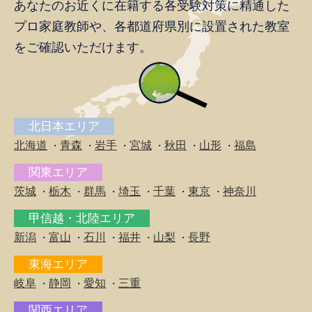
あなたのお近くに在籍する各受験対策に精通した
プロ家庭教師や、
各都道府県別に設置された教室
をご確認いただけます。
北日本エリア
北海道
青森
岩手
宮城
秋田
山形
福島
・
・
・
・
・
・
関東エリア
茨城
栃木
群馬
埼玉
千葉
東京
神奈川
・
・
・
・
・
・
甲信越・北陸エリア
新潟
富山
石川
福井
山梨
長野
・
・
・
・
・
東海エリア
岐阜
静岡
愛知
三重
・
・
・
関西エリア