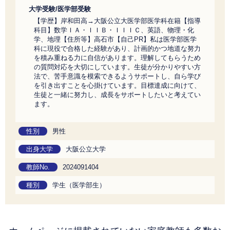
大学受験/医学部受験
【学歴】岸和田高→大阪公立大医学部医学科在籍【指導
科目】数学ＩＡ・ＩＩＢ・ＩＩＩＣ、英語、物理・化
学、地理【住所等】高石市【自己PR】私は医学部医学
科に現役で合格した経験があり、計画的かつ地道な努力
を積み重ねる力に自信があります。理解してもらうため
の質問対応を大切にしています。生徒が分かりやすい方
法で、苦手意識を模索できるようサポートし、自ら学び
を引き出すことを心掛けています。目標達成に向けて、
生徒と一緒に努力し、成長をサポートしたいと考えてい
ます。
性別
男性
出身大学
大阪公立大学
教師No.
2024091404
種別
学生（医学部生）