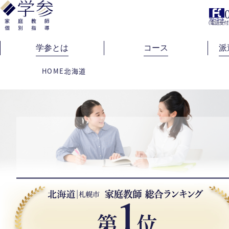
（電話受付
学参とは
コース
派
HOME
北海道