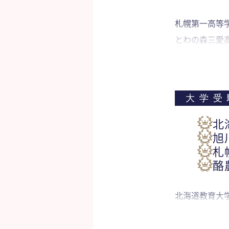
札幌第一高等
とわの森三愛高
大学受
北
旭
札
酪
北海道教育大