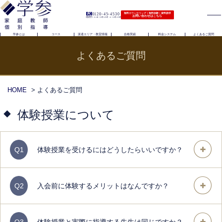
0120-45-4530
無料カウンセリング｜無料体験｜資料請求
お問い合わせはこちら
（電話受付）火〜金｜11時〜21時 土｜11時〜19時
学参とは
コース
派遣エリア・教室情報
合格実績
料金システム
よくあるご質問
よくあるご質問
HOME
> よくあるご質問
体験授業について
Q1
体験授業を受けるにはどうしたらいいですか？
Q2
入会前に体験するメリットはなんですか？