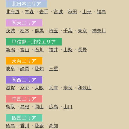
北日本エリア
北海道
青森
岩手
宮城
秋田
山形
福島
・
・
・
・
・
・
関東エリア
茨城
栃木
群馬
埼玉
千葉
東京
神奈川
・
・
・
・
・
・
甲信越・北陸エリア
新潟
富山
石川
福井
山梨
長野
・
・
・
・
・
東海エリア
岐阜
静岡
愛知
三重
・
・
・
関西エリア
滋賀
京都
大阪
兵庫
奈良
和歌山
・
・
・
・
・
中国エリア
鳥取
島根
岡山
広島
山口
・
・
・
・
四国エリア
徳島
香川
愛媛
高知
・
・
・