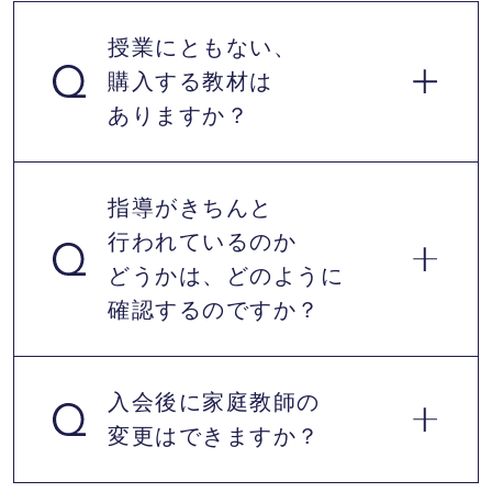
授業にともない、
購入する教材は
ありますか？
指導がきちんと
行われているのか
新たに教材を購入して頂く必要はありま
どうかは、どのように
せん。ご家庭で使用しているテキスト・
確認するのですか？
問題集以外を使用したい場合は、お子様
の状況に合わせておすすめのテキストを
ご提案いたします。高額な教材を販売す
入会後に家庭教師の
ることはありません。
変更はできますか？
学習計画の進捗状況、理解度、講師の総
評などをWEB上でご確認いただけます。