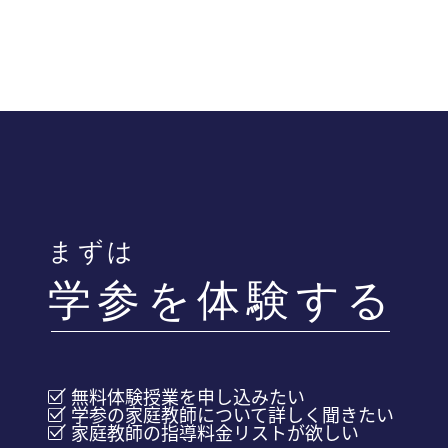
指導報告は学参にも共有されているた
め、講師・お子様への指導サポートと状
はい、可能です。変更のための料金はい
況に応じた講師追加や変更の提案を行っ
ただきません。
ています。
まずは
学参を体験する
無料体験授業を申し込みたい
学参の家庭教師について詳しく聞きたい
家庭教師の指導料金リストが欲しい