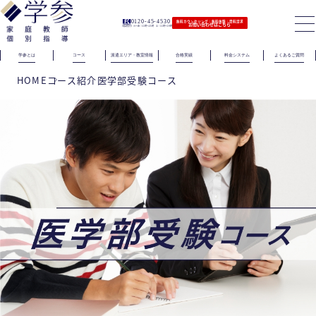
0120-45-4530
無料カウンセリング｜無料体験｜資料請求
お問い合わせはこちら
（電話受付）火〜金｜11時〜21時 土｜11時〜19時
学参とは
コース
派遣エリア・教室情報
合格実績
料金システム
よくあるご質問
HOME
コース紹介
医学部受験コース