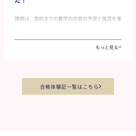
た！
頂きました。
んとにいい先生でした。実は長女だけじゃなく
課題は、高校までの数学の内容の予習と英語を基
て、次男もご指導いただいたんです。勉強嫌いな
礎から学ぶことでした。（先生は）自分の実力に
兄とは反対の性格なんですけど、ものすごく粘り
合った問題の演習をしてくれました。模試の成績
強く指導してもらえてよかったですねぇ。そうい
もっと見る
が悪く不安になった時期は、周りの方々を頼った
う適任の方をこう人選していただいたおかげなん
り、課題を見つけて取り組むなどをして不安を解
だと思うんです。先生からお電話いただいたり。
消し、受験に臨むことができました。
合格発表の前日から。先生も自分のことのように
気にかけてくださって、ありがたいことだなあと
合格体験記一覧はこちら
思いました。