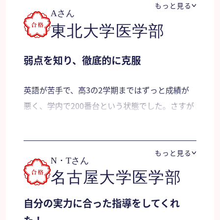
もっと見る
いことが多くなったんですが、すごくわかりやす
Aさん
く教えていただいて。そのおかげで数学がだいぶ
東北大学医学部
得意になったっていうのはあります。自分が疑問
に思ったりとか、そういうところを高校の範囲か
弱点を知り、徹底的に克服
ら少しは外れていたところでもしっかりと教えて
くださって、数学がいっそう得意になるっていう
英語が苦手で、高3の2学期まではずっと成績が
ことにつながりましたね。丁寧な個別指導と、難
悪く、学内で200番台という状態でした。さすが
しい問題とかをしっかりとあの教えてくださった
にこのままでは『やばい！』と思い、必死に勉強
ので、自分の実力をずっと伸ばしていくというこ
を開始。先生に自分の苦手な範囲をみつけてもら
とができました。
い、そこを重点的に指導して頂きながら、入試前
もっと見る
N・Tさん
までに単語集を頭から4～5往復し、東北大系の
名古屋大学医学部
保護者様より
プレテストの問題集に取り組みました。数学・化
学に関しては、苦手なところを中心にフォローし
自分の実力に合った指導をしてくれ
お二人の先生が指導してくださって、ほんとに高
て頂きながら、全体的な学力アップに力をいれて
校の時の伸びは、そのおかげかなと。先生方がほ