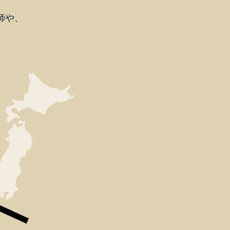
師や、
。