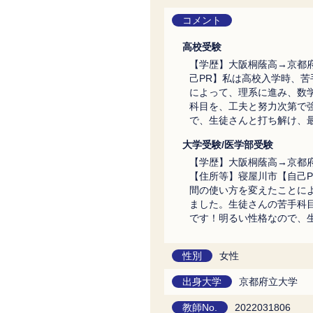
コメント
高校受験
【学歴】大阪桐蔭高→京都
己PR】私は高校入学時、
によって、理系に進み、数
科目を、工夫と努力次第で
で、生徒さんと打ち解け、
大学受験/医学部受験
【学歴】大阪桐蔭高→京都
【住所等】寝屋川市【自己
間の使い方を変えたことに
ました。生徒さんの苦手科
です！明るい性格なので、
性別
女性
出身大学
京都府立大学
教師No.
2022031806