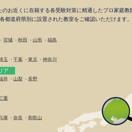
たのお近くに在籍する各受験対策に精通したプロ家庭教
各都道府県別に設置された教室をご確認いただけます
宮城
秋田
山形
福島
・
・
・
・
埼玉
千葉
東京
神奈川
・
・
・
エリア
福井
山梨
長野
・
・
三重
兵庫
奈良
和歌山
・
・