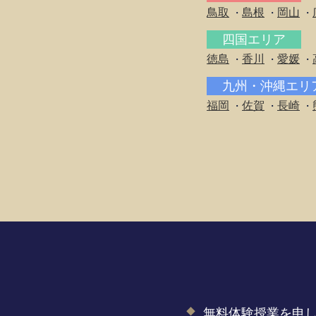
鳥取
島根
岡山
・
・
・
四国エリア
徳島
香川
愛媛
・
・
・
九州・沖縄エ
福岡
佐賀
長崎
・
・
・
無料体験授業を申