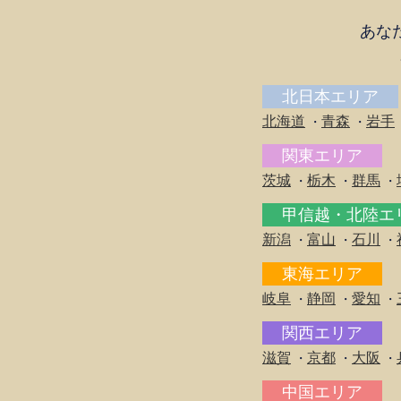
あな
北日本エリア
北海道
青森
岩手
・
・
関東エリア
茨城
栃木
群馬
・
・
・
甲信越・北陸
新潟
富山
石川
・
・
・
東海エリア
岐阜
静岡
愛知
・
・
・
関西エリア
滋賀
京都
大阪
・
・
・
中国エリア