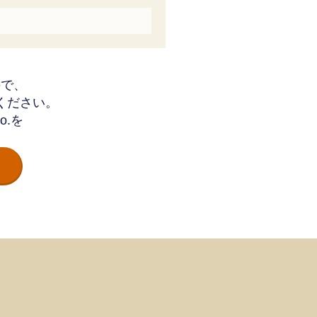
ので、
ください。
.を
。