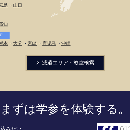
広島
山口
・
高知
リア
熊本
大分
宮崎
鹿児島
沖縄
・
・
・
・
派遣エリア・教室検索
まずは学参を体験する。
し込みたい