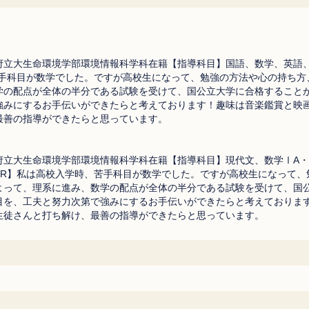
府立大生命環境学部環境情報科学科在籍【指導科目】国語、数学、英語
苦手科目が数学でした。ですが高校生になって、勉強の方法や心の持ち方
学の配点が全体の半分である試験を受けて、国公立大学に合格すること
強みにするお手伝いができたらと考えております！趣味は音楽鑑賞と映
最善の指導ができたらと思っています。
府立大生命環境学部環境情報科学科在籍【指導科目】現代文、数学ⅠA・
PR】私は高校入学時、苦手科目が数学でした。ですが高校生になって、
よって、理系に進み、数学の配点が全体の半分である試験を受けて、国
目を、工夫と努力次第で強みにするお手伝いができたらと考えておりま
生徒さんと打ち解け、最善の指導ができたらと思っています。