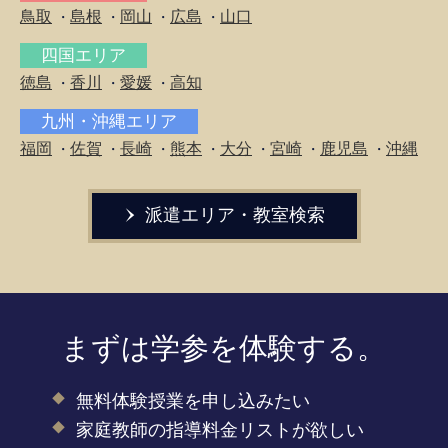
鳥取
島根
岡山
広島
山口
・
・
・
・
四国エリア
徳島
香川
愛媛
高知
・
・
・
九州・沖縄エリア
福岡
佐賀
長崎
熊本
大分
宮崎
鹿児島
沖縄
・
・
・
・
・
・
・
派遣エリア・教室検索
まずは学参を体験する。
無料体験授業を申し込みたい
家庭教師の指導料金リストが欲しい