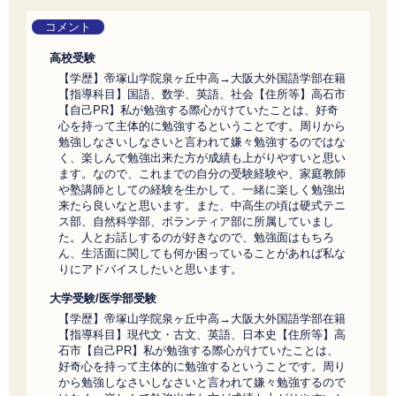
コメント
高校受験
【学歴】帝塚山学院泉ヶ丘中高→大阪大外国語学部在籍
【指導科目】国語、数学、英語、社会【住所等】高石市
【自己PR】私が勉強する際心がけていたことは、好奇
心を持って主体的に勉強するということです。周りから
勉強しなさいしなさいと言われて嫌々勉強するのではな
く、楽しんで勉強出来た方が成績も上がりやすいと思い
ます。なので、これまでの自分の受験経験や、家庭教師
や塾講師としての経験を生かして、一緒に楽しく勉強出
来たら良いなと思います。また、中高生の頃は硬式テニ
ス部、自然科学部、ボランティア部に所属していまし
た。人とお話しするのが好きなので、勉強面はもちろ
ん、生活面に関しても何か困っていることがあれば私な
りにアドバイスしたいと思います。
大学受験/医学部受験
【学歴】帝塚山学院泉ヶ丘中高→大阪大外国語学部在籍
【指導科目】現代文・古文、英語、日本史【住所等】高
石市【自己PR】私が勉強する際心がけていたことは、
好奇心を持って主体的に勉強するということです。周り
から勉強しなさいしなさいと言われて嫌々勉強するので