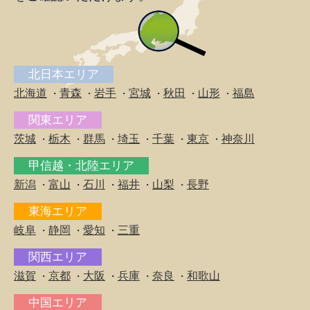
北日本エリア
北海道
青森
岩手
宮城
秋田
山形
福島
・
・
・
・
・
・
関東エリア
茨城
栃木
群馬
埼玉
千葉
東京
神奈川
・
・
・
・
・
・
甲信越・北陸エリア
新潟
富山
石川
福井
山梨
長野
・
・
・
・
・
東海エリア
岐阜
静岡
愛知
三重
・
・
・
関西エリア
滋賀
京都
大阪
兵庫
奈良
和歌山
・
・
・
・
・
中国エリア