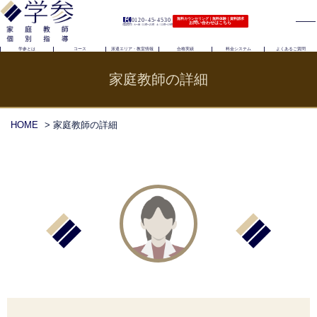
0120-45-4530
無料カウンセリング｜無料体験｜資料請求
お問い合わせはこちら
（電話受付）火〜金｜11時〜21時 土｜11時〜19時
学参とは
コース
派遣エリア・教室情報
合格実績
料金システム
よくあるご質問
家庭教師の詳細
HOME
> 家庭教師の詳細