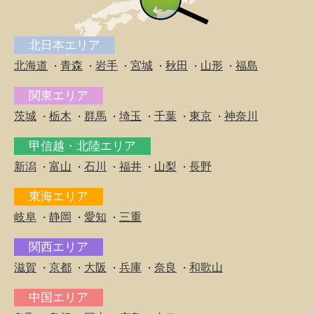
北日本エリア
北海道
青森
岩手
宮城
秋田
山形
福島
・
・
・
・
・
・
関東エリア
茨城
栃木
群馬
埼玉
千葉
東京
神奈川
・
・
・
・
・
・
甲信越・北陸エリア
新潟
富山
石川
福井
山梨
長野
・
・
・
・
・
東海エリア
岐阜
静岡
愛知
三重
・
・
・
関西エリア
滋賀
京都
大阪
兵庫
奈良
和歌山
・
・
・
・
・
中国エリア