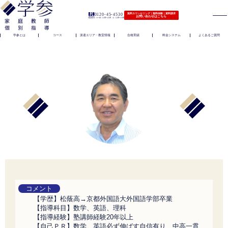
0120-45-4530
無料カウンセリング｜無料体験｜資料請求
お問い合わせはこちら
（電話受付）火〜金｜11時〜21時 土｜11時〜19時
学参とは
コース
派遣エリア・教室情報
合格実績
料金システム
よくあるご質問
コメント
【学歴】松蔭高→京都外国語大外国語学部卒業
【指導科目】数学、英語、理科
【指導経験】塾講師経験20年以上
【自己ＰＲ】数学、英語必ず伸ばす自信有り 中高一貫