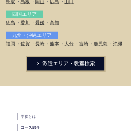
鳥取
島根
岡山
広島
山口
・
・
・
・
四国エリア
徳島
香川
愛媛
高知
・
・
・
九州・沖縄エリア
福岡
佐賀
長崎
熊本
大分
宮崎
鹿児島
沖縄
・
・
・
・
・
・
・
派遣エリア・教室検索
学参とは
コース紹介