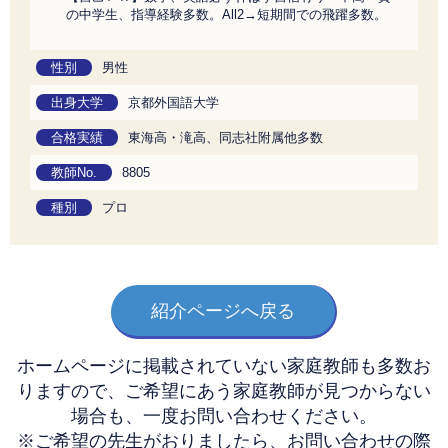
の中学生、指導経験多数。All2→短期間での飛躍多数。
性別
男性
出身大学
京都外国語大学
合格実績
東海高・滝高、同志社附属他多数
教師No.
8805
種別
プロ
紹介ページへ戻る
ホームページに掲載されていない家庭教師も多数お
りますので、
ご希望にあう家庭教師が見つからない
場合も、一度お問い合わせください。
※ご希望の先生がおりましたら、お問い合わせの際