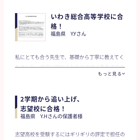
ばなりませんでした。難題より基礎固めをしっか
りして下さったように思います。 難題でつまづ
いわき総合高等学校に合
いた時にも少しのヒントで解けるようになりまし
格！
福島県 Y.Yさん
たし、通常の授業内容もスムーズに落とし込めた
ように感じました。 「基礎的な部分は完全に理
解しているから大丈夫ですよ！」と不安を取り除
私にとても合う先生で、基礎から丁寧に教えてく
いてくださり、とても助かりました。
れました。本当に細かくわかりやすく先生のおか
もっと見る
げでだんだんと点数が上がり、苦手教科を克服す
ることができました。
2学期から追い上げ、
志望校に合格！
福島県 Y.Hさんの保護者様
志望高校を受験するにはギリギリの評定で担任の