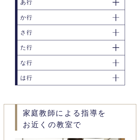
あ行
か行
会津若松市
いわき市
石川郡古殿町
岩瀬郡鏡石町
さ行
喜多方市
郡山市
た行
白河市
須賀川市
な行
田村郡三春町
は行
二本松市
西白河郡矢吹町
福島市
東白川郡鮫川村
家庭教師による指導を
お近くの教室で